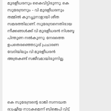
മുരളീധരനും കൈവിട്ടിരുന്നു. കെ
സുരേന്ദ്രനും – വി മുരളീധരനും
തമ്മിൽ കുറച്ചുനാളായി ശീത
സമരത്തിലാണ്. സുരേന്ദ്രനെതിരായ
നീക്കങ്ങൾക്ക് വി മുരളീധരൻ നിശബ്ദ
പിന്തുണ നൽകുന്നു. നേരത്തെ
ഉപതെരഞ്ഞെടുപ്പ് പ്രചാരണ
വേദിയിലും വി മുരളീധരൻ
അത്രകണ്ട് സജീവമായിരുന്നില്ല.
കെ സുരേന്ദ്രന്റെ രാജി സന്നദ്ധത
രാഷ്ട്രീയ നാടകമെന്ന് ബിജെപി വിട്ട്