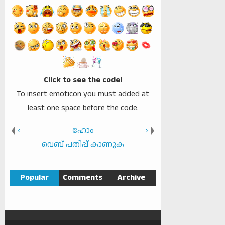
Click to see the code!
To insert emoticon you must added at
least one space before the code.
‹
ഹോം
›
വെബ് പതിപ്പ് കാണുക
Popular
Comments
Archive