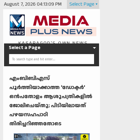
August 7, 2026
04:13:09 PM
Select Page
KASARAGOD'S OWN NEWS
Select a Page
PORTAL
എംബിബിഎസ്‌
പൂർത്തിയാക്കാത്ത 'ഡോക്ടർ'
ഒൻപതോളം ആശുപത്രികളിൽ
ജോലിചെയ്തു; പിടിയിലായത്
പഴയസഹപാഠി
തിരിച്ചറിഞ്ഞതോടെ