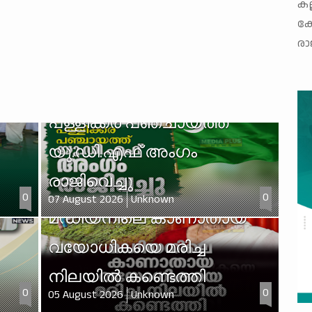
കല
കോ
ന്
രാ
പള്ളിക്കര പഞ്ചായത്ത്
യു.ഡി.എഫ് അംഗം
രാജിവെച്ചു
0
0
07 August 2026
Unknown
മഡിയനിലെ കാണാതായ
വയോധികയെ മരിച്ച
നിലയില്‍ കണ്ടെത്തി
0
0
05 August 2026
Unknown