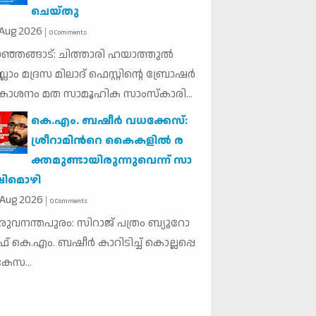
ചെയ്തു
Aug
2026
0 Comments
ഞ്ഞങ്ങാട്: ചിത്താരി ഹയാത്തുൽ
്ലാം മദ്രസ മിലാദ് ഫെസ്റ്റിൻ്റെ ബ്രോഷർ
രകാശനം മത സാമൂഹിക സാംസ്കാരി...
കെ.​എം. ബ​ഷീ​ർ വ​ധ​ക്കേ​സ്:
ശ്രീ​റാ​മി​ന്‍റെ കൈ​ക​ളി​ൽ ര​
ക്ത​മു​ണ്ടാ​യി​രു​ന്നു​വെ​ന്ന് സാ​
ഷി​മൊ​ഴി
Aug
2026
0 Comments
രു​വ​ന​ന്ത​പു​രം: സി​റാ​ജ് പ​ത്രം ബ്യൂ​റോ
ഫ് കെ.​എം. ബ​ഷീ​ർ കാ​റി​ടി​ച്ച് കൊ​ല്ല​പ്പെ​
 കേ​സ...