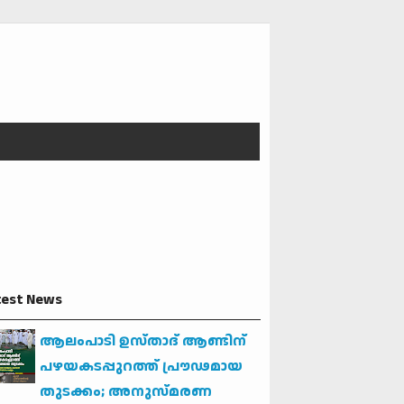
test News
ആലംപാടി ഉസ്താദ് ആണ്ടിന്
പഴയകടപ്പുറത്ത് പ്രൗഢമായ
തുടക്കം; അനുസ്മരണ