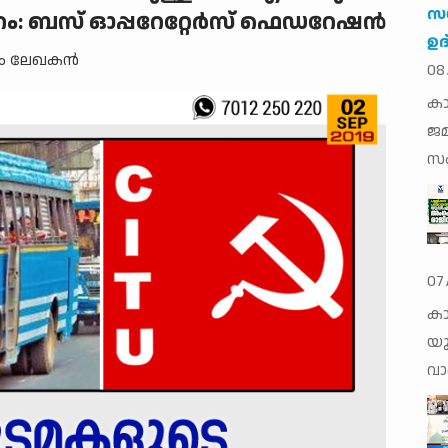
സ
ം: ബസ് ഓപ്പറേറ്റേര്‍സ് ഫെഡറേഷന്‍
ഉദ
തം ലേഖകന്‍
08
കാ
ജമ
സം
07
കാ
യു
വാര