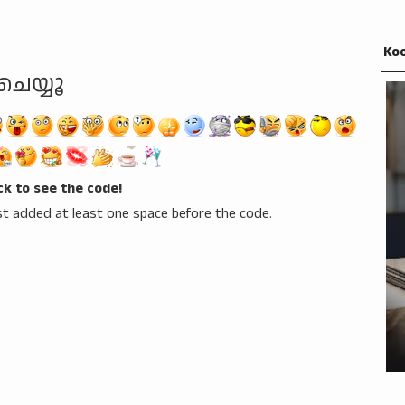
Koo
ചെയ്യൂ
ick to see the code!
t added at least one space before the code.