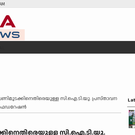
 AM
AL
ിമുടക്കിനെതിരെയുള്ള സി.ഐ.ടി.യു. പ്രസ്താവന
La
് ഫെഡറേഷന്‍
കിനെതിരെയുള്ള സി.ഐ.ടി.യു.