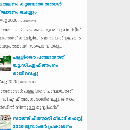
മ്മേളനം കുമ്പോൽ തങ്ങൾ
്ഘാടനം ചെയ്യും
Aug
2026
0 Comments
ഞ്ഞങ്ങാട് | പഴയകടപ്പുറം മുഹ്‌യിദ്ദീൻ
ാഅത്ത് കമ്മിറ്റിയും മനാറുൽ ഉലൂമും
യുക്തമായി സംഘടിപ്പിക്കു...
പള്ളിക്കര പഞ്ചായത്ത്
യു.ഡി.എഫ് അംഗം
രാജിവെച്ചു
Aug
2026
0 Comments
ഞ്ഞങ്ങാട്: പള്ളിക്കര പഞ്ചായത്ത്
.ഡി.എഫ് അംഗംരാജിവെച്ചു. ഒന്നാം
്‍ഡില്‍ നിന്നുള്ള മുസ്ലിംലീഗ് ...
സൗത്ത് ചിത്താരി മീലാദ് ഫെസ്റ്റ്
2026 ബ്രോഷർ പ്രകാശനം