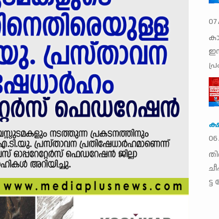
07
കാ
ഇസ
പ്
ക്
06
തി​
ചീ​
ട്ട