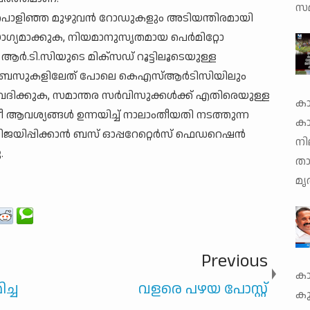
സമ
്ടിപൊളിഞ്ഞ മുഴുവന്‍ റോഡുകളും അടിയന്തിരമായി
ഗ്യമാക്കുക, നിയമാനുസൃതമായ പെര്‍മിറ്റോ
‍.ടി.സിയുടെ മിക്‌സഡ് റൂട്ടിലൂടെയുള്ള
കാര്യ ബസുകളിലേത് പോലെ കെഎസ്ആര്‍ടിസിയിലും
ുവദിക്കുക, സമാന്തര സര്‍വിസുക്കള്‍ക്ക് എതിരെയുള്ള
കാ
വശ്യങ്ങള്‍ ഉന്നയിച്ച് നാലാംതീയതി നടത്തുന്ന
ക
ജയിപ്പിക്കാന്‍ ബസ് ഓപ്പറേറ്റെര്‍സ് ഫെഡറെഷന്‍
നി
.
താ
മൃ
Previous
കാ
ച്ച
വളരെ പഴയ പോസ്റ്റ്
കു