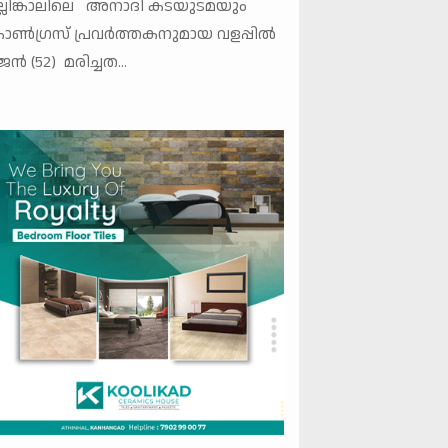
്ലിങ്കാലിലെ അനാദി കടയുടമയും
ൺഗ്രസ് പ്രവർത്തകനുമായ വളപ്പിൽ
ജൻ (52) മരിച്ചത...