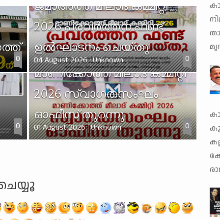
ജമാഅത്ത് മീലാദ് കമ്മിറ്റി
ക
നി
2026 പ്രവർത്തന ഫണ്ട്
താ
ത്ത്
ഉൽഘാടനം ചെയ്തു
മൃ
0
0
04 August 2026
Unknown
മാണിക്കോത്ത് മീലാദ് കമ്മിറ്റി
2026 സ്വാഗതസംഘം
ഓഫീസ് തുറന്നു
കാ
0
0
01 August 2026
Unknown
കു
കല
കോ
രാ
ചെയ്യൂ