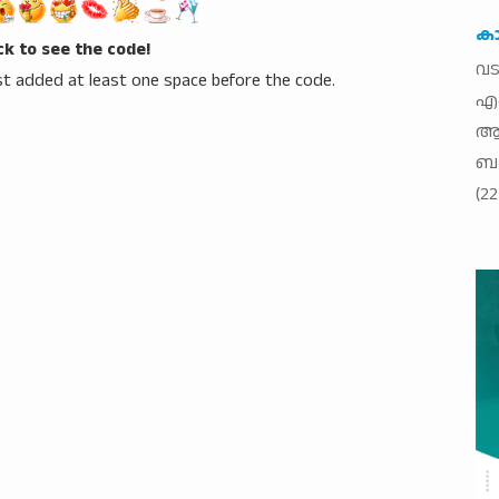
കാ
ick to see the code!
വട
t added at least one space before the code.
എ
ആസ
ബത
(2