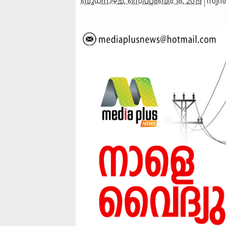
ബുധനാഴ്‌ച, സെപ്റ്റംബർ 18, 2019
സ്വന