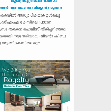
മുഖ്യസൂത്രധാരനായ 22
രന്‍ സംസ്ഥാനം വിട്ടെന്ന് സൂചന
കരയില്‍ അധ്യാപികമാര്‍ ഉള്‍പ്പെട്ട
ംഡിഎംഎ കേസിലെ പ്രധാന
ൂത്രകനെ പൊലീസ് തിരിച്ചറിഞ്ഞു.
്തേരി സ്വദേശിയായ ഷിന്റോ ഷിബു
2) ആണ് കേസിലെ മുഖ...