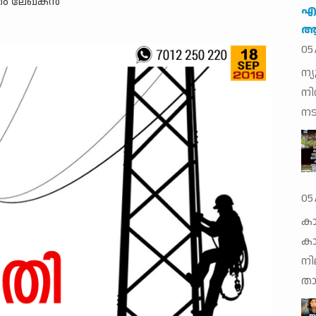
്തം ലേഖകന്‍
എയ
ആക
05
ന്
നി
നട
05
കാ
ക
നി
താത