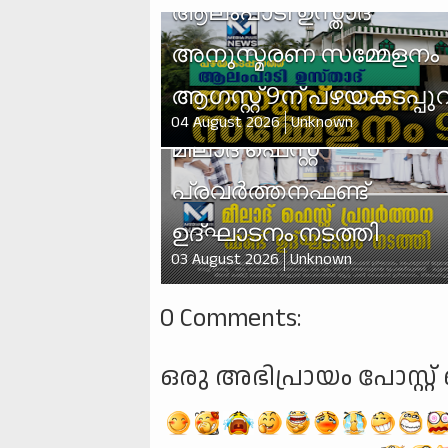
ആലംപാടി ഉസ്താദ്
അനുസ്മരണ സമ്മേളനം
ആഗസ്റ്റ് 9ന് പഴയകടപ്പുറ
04 August 2026
Unknown
മീലാദ് ഫെസ്റ്റ്
പ്രവർത്തനഫണ്ട്
ഉദ്ഘാടനം നടത്തി
03 August 2026
Unknown
0 Comments:
ഒരു അഭിപ്രായം പോസ്റ്റ് 