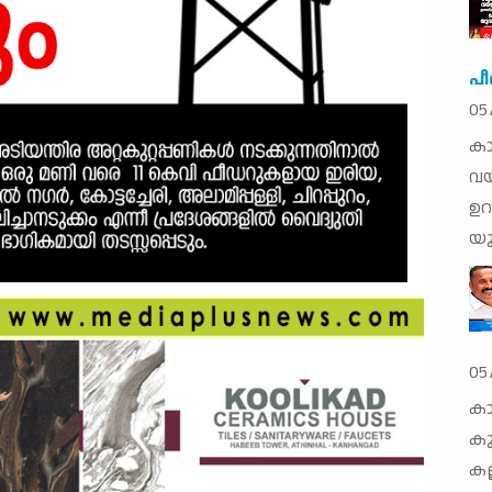
പീ
05
കാ
വയ
ഉറ
യു
05
കാ
കു
കല