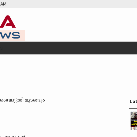
 AM
AL
വൈദ്യുതി മുടങ്ങും
La