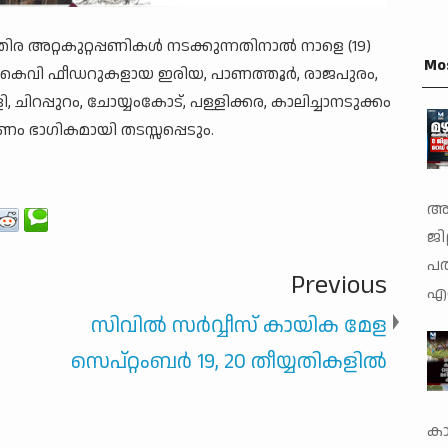
ിര അറ്റകുറ്റപ്പണികള്‍ നടക്കുന്നതിനാല്‍ നാളെ (19)
Mo
11 കെവി ഫീഡറുകളായ ഇരിയ, പാണത്തൂര്‍, രാജപുരം,
ളി, ചിറപ്പുറം, ചോയ്യംകോട്, പള്ളിക്കര, കാലിച്ചാനടുക്കം
ണം ഭാഗികമായി തടസ്സപ്പെടും.
അത
ജില
പത
Previous
എറ
സിവില്‍ സര്‍വ്വീസ് കായിക മേള
സെപ്റ്റംബര്‍ 19, 20 തീയ്യതികളില്‍
മാണിക്കോത്ത് മുസ്ലിം
കാ