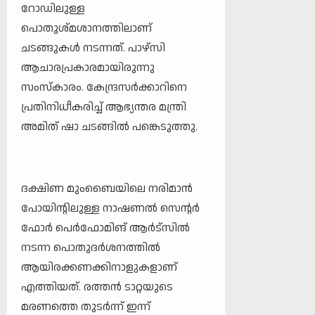
റോഡിലുള്ള
പൊതുശ്മശാനത്തിലാണ്
ചടങ്ങുകൾ നടന്നത്. പാഴ്സി
ആചാരപ്രകാരമായിരുന്നു
സംസ്കാരം. കേന്ദ്രസർക്കാറിനെ
പ്രതിനിധീകരിച്ച് ആഭ്യന്തര മന്ത്രി
അമിത് ഷാ ചടങ്ങിൽ പ​ങ്കെടുത്തു.
ദക്ഷിണ മുംബൈയിലെ നരിമാൻ
പോയിന്റിലുള്ള നാഷണൽ സെന്റർ
ഫോർ പെർഫോമിങ് ആർട്സിൽ
നടന്ന പൊതുദർശനത്തിൽ
ആയിരക്കണക്കിനാളുകളാണ്
എത്തിയത്. രത്തൻ ടാറ്റയുടെ
മരണത്തെ തുടർന്ന് ഇന്ന്