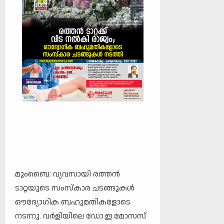
മുംബൈ: വ്യവസായി രത്തൻ
ടാറ്റയുടെ സംസ്കാര ചടങ്ങുകൾ
ഔദ്യോഗിക ബഹുമതികളോടെ
നടന്നു. വർളിയിലെ ഡോ.ഇ.മോസസ്