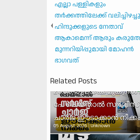
എല്ലാ പള്ളികളും
തർക്കത്തിലേക്ക് വലിച്ചിഴച്ച
ഹിന്ദുക്കളുടെ നേതാവ്
ആകാമെന്ന് ആരും കരുതേണ
മുന്നറിയിപ്പുമായി മോഹൻ
ഭാഗവത്
Related Posts
2000 രൂപയ്ക്ക് മുകളില്‍ 
പേ ചെയ്താല്‍ സര്‍വീസ്
ചാര്‍ജ് ഈടാക്കാന്‍ നീക്ക
05 August 2026
Unknown