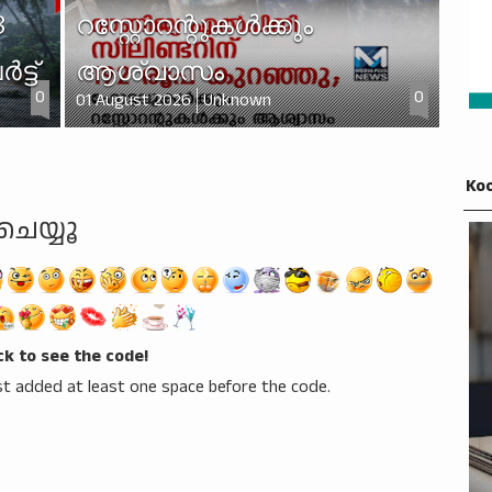
8
റസ്റ്റോറന്റുകൾക്കും
്ട്
ആശ്വാസം
0
0
01 August 2026
Unknown
Koo
ചെയ്യൂ
ick to see the code!
t added at least one space before the code.