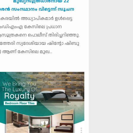
മുഖ്യസൂത്രധാരനായ 22
രന്‍ സംസ്ഥാനം വിട്ടെന്ന് സൂചന
കരയില്‍ അധ്യാപികമാര്‍ ഉള്‍പ്പെട്ട
ംഡിഎംഎ കേസിലെ പ്രധാന
ൂത്രകനെ പൊലീസ് തിരിച്ചറിഞ്ഞു.
്തേരി സ്വദേശിയായ ഷിന്റോ ഷിബു
2) ആണ് കേസിലെ മുഖ...