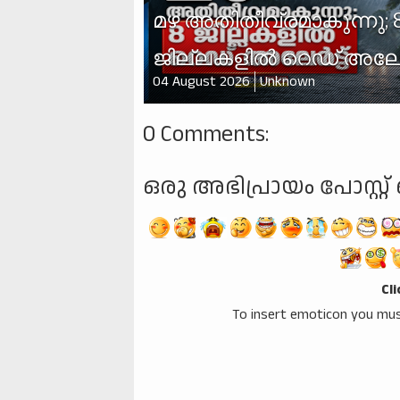
മഴ അതിതീവ്രമാകുന്നു; 
ജില്ലകളില്‍ റെഡ് അലേർട
04 August 2026
Unknown
0 Comments:
ഒരു അഭിപ്രായം പോസ്റ്റ് 
Cl
To insert emoticon you mus