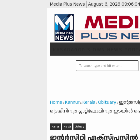
Media Plus News
August 6, 2026
09:06:0
KASARAGOD'S OWN NEWS PORT
Home
Kannur
Kerala
Obituary
ഇന്റര്‍സി
»
»
»
»
ട്രെയ്‌നിനും പ്ലാറ്റ്‌ഫോമിനും ഇടയില്‍ പെട
Kannur
Kerala
Obituary
ഇന്റര്‍സിറ്റി എക്‌സ്പ്രസില