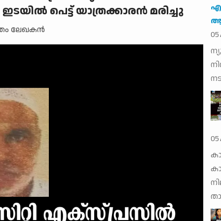
എയ
ം ഇടയില്‍ പെട്ട് യാത്രക്കാരന്‍ മരിച്ചു
ആക
ന്തം ലേഖകന്‍
05
ന്
നി
നട
05
കാ
ക
നി
താത