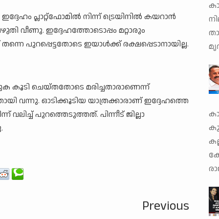
ക
 ഇദ്ദേഹം പ്ലാറ്റ്‌ഫോമിൽ നിന്ന് ട്രെയിനിൽ കയറാൻ
നി
ുതി വീണു. ഇദ്ദേഹത്തോടൊപ്പം മറ്റാരും
താ
 തന്നെ പുറപ്പെട്ടതോടെ ഇയാൾക്ക് രക്ഷപ്പെടാനായില്ല.
മൃ
ൂടി ചെയ്തതോടെ മരിച്ചതാരാണെന്ന്
തായി വന്നു. ഓടിക്കൂടിയ യാത്രക്കാരാണ് ഇദ്ദേഹത്തെ
കാ
് വലിച്ച് പുറത്തെടുത്തത്. പിന്നീട് ജില്ലാ
കു
.
കല
കോ
രാ
Previous