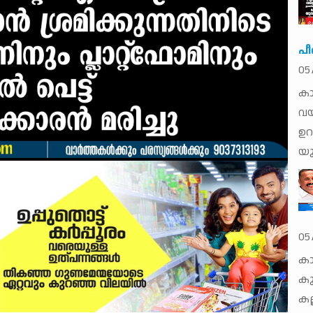
പീ
05
കാ
വയ
ഉറ
യു
05
കാ
കു
കല