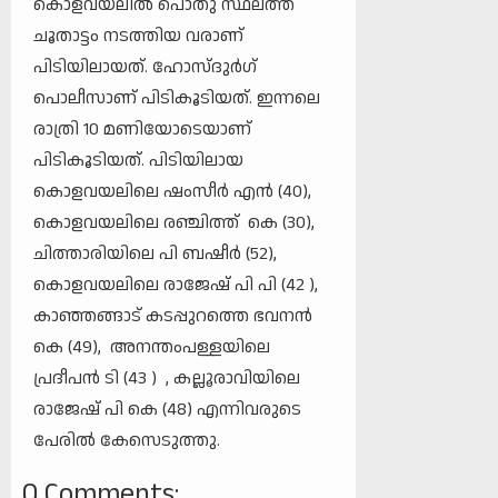
കൊളവയലിൽ പൊതു സ്ഥലത്ത്
ചൂതാട്ടം നടത്തിയ വരാണ്
പിടിയിലായത്. ഹോസ്ദുർഗ്
പൊലീസാണ് പിടികൂടിയത്. ഇന്നലെ
രാത്രി 10 മണിയോടെയാണ്
പിടികൂടിയത്. പിടിയിലായ
കൊളവയലിലെ ഷംസീർ എൻ (40),
കൊളവയലിലെ രഞ്ചിത്ത് കെ (30),
ചിത്താരിയിലെ പി ബഷീർ (52),
കൊളവയലിലെ രാജേഷ് പി പി (42 ),
കാഞ്ഞങ്ങാട് കടപ്പുറത്തെ ഭവനൻ
കെ (49), അനന്തംപള്ളയിലെ
പ്രദീപൻ ടി (43 ) , കല്ലൂരാവിയിലെ
രാജേഷ് പി കെ (48) എന്നിവരുടെ
പേരിൽ കേസെടുത്തു.
0 Comments: