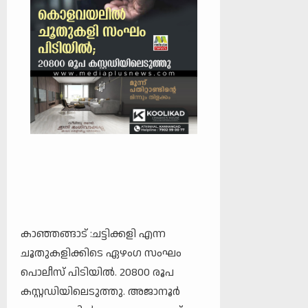
കാഞ്ഞങ്ങാട് :ചട്ടിക്കളി എന്ന
ചൂതുകളിക്കിടെ ഏഴംഗ സംഘം
പൊലീസ് പിടിയിൽ. 20800 രൂപ
കസ്റ്റഡിയിലെടുത്തു. അജാനൂർ