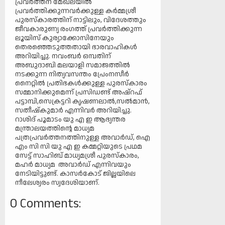
പ്രവർത്തന മേഖലയിൽ
പ്രവർത്തിക്കുന്നവർക്കുള്ള കർമ്മശ്രീ
പുരസ്‌കാരത്തിന് നാട്ടിലും, വിദേശത്തും
ജീവകാരുണ്യ രംഗത്ത് പ്രവർത്തിക്കുന്ന
ലൂയിസ് കുര്യാക്കോസിനേയും
തെരഞ്ഞെടുത്തതായി ഭാരവാഹികൾ
അറിയിച്ചു. നവംബർ ഒമ്പതിന്
അബുദാബി മലയാളി സമാജത്തിൽ
നടക്കുന്ന നിത്യവസന്തം പ്രേംനസീർ
നൈറ്റിൽ പ്രതിഭകൾക്കുള്ള പുരസ്‌കാരം
സമ്മാനിക്കുമെന്ന് പ്രസിഡണ്ട് അഷ്‌റഫ്
പട്ടാമ്പി,സെക്രട്ടറി കൃഷണലാൽ,സൽമാൻ,
സതീഷ്കുമാർ എന്നിവർ അറിയിച്ചു.
റാശിദ് പൂമാടം യു എ ഇ ആഭ്യന്തര
മന്ത്രാലയത്തിന്റെ മാധ്യമ
പത്രപ്രവർത്തനത്തിനുള്ള അവാർഡ്, ഐ
എം സി സി യു എ ഇ കമ്മറ്റിയുടെ പ്രഥമ
സേട്ട് സാഹിബ് മാധ്യമശ്രീ പുരസ്‌കാരം,
മഹർ മാധ്യമ അവാർഡ് എന്നിവയും
നേടിയിട്ടുണ്ട്. കാസർകോട് ജില്ലയിലെ
നീലേശ്വരം സ്വദേശിയാണ്.
0 Comments: