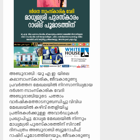
അബുദാബി : യു എ ഇ യിലെ
കലാസാംസ്കാരിക, ജീവകാരുണ്യ
പ്രവർത്തന മേഖലയിൽ നിറസാന്നിധ്യമായ
ദർശന സാംസ്‌കാരിക വേദി
അബുദാബിയുടെ പത്താം
വാർഷികത്തോടനുബന്ധിച്ചു വിവിധ
മേഖലയിൽ കഴിവ് തെളിയിച്ച
പ്രതിഭകൾക്കുള്ള അവാർഡുകൾ
പ്രഖ്യാപിച്ചു. മാധ്യമ മേഖലയിൽ നിന്നും
മാധ്യമശ്രി പുരസ്‌കാരത്തിന് സിറാജ്
ദിനപത്രം അബുദാബി ബ്യൂറോചീഫ്
റാഷിദ് പൂമാടത്തിനേയും, ജീവകാരുണ്യ