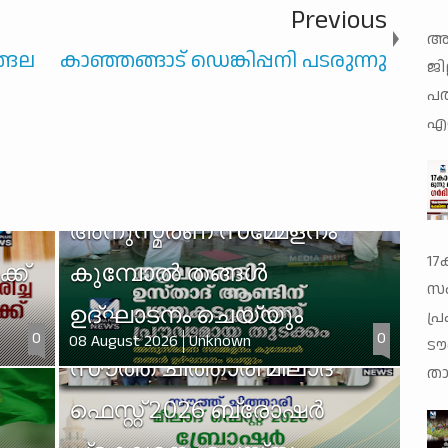
Previous
അത
്ങല
കാഞ്ഞങ്ങാട് ഡെങ്കിപ്പനി പടരുന്നു
ജില
പത
ആലംപാടി ഉസ്താദ് ആണ്ടിന്
എറ
പഴയകടപ്പുറത്ത്
പ്രൗഢമായ തുടക്കം;
അനുസ്മരണ സമ്മേളനം
17
്ക്
കുമ്പോൽ തങ്ങൾ
സം
ഉദ്ഘാടനം ചെയ്യും
പ്
0
0
08 August 2026
Unknown
ടൗ
സൗത്ത് ചിത്താരി മീലാദ്
താ
ഫെസ്റ്റ് 2026 ബ്രോഷർ