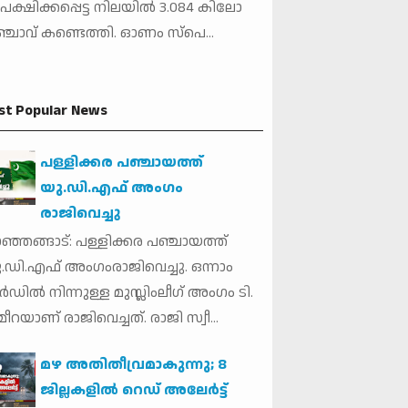
േക്ഷിക്കപ്പെട്ട നിലയില്‍ 3.084 കിലോ
്ചാവ് കണ്ടെത്തി. ഓണം സ്‌പെ...
st Popular News
പള്ളിക്കര പഞ്ചായത്ത്
യു.ഡി.എഫ് അംഗം
രാജിവെച്ചു
ഞ്ഞങ്ങാട്: പള്ളിക്കര പഞ്ചായത്ത്
.ഡി.എഫ് അംഗംരാജിവെച്ചു. ഒന്നാം
ര്‍ഡില്‍ നിന്നുള്ള മുസ്ലിംലീഗ് അംഗം ടി.
ീറയാണ് രാജിവെച്ചത്. രാജി സ്വീ...
മഴ അതിതീവ്രമാകുന്നു; 8
ജില്ലകളില്‍ റെഡ് അലേർട്ട്