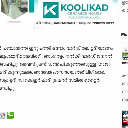
ഉപ
കഞ
Mo
പഞ്ചായത്ത് ഇരുപത്തി ഒന്നാം വാർഡ് തല ഉദ്ഘാടനം
ച്.മുഹമ്മദ്‌ മൗലവിക്ക് അംഗത്വം നൽകി വാർഡ്‌ ജനറൽ
വഹിച്ചു. വൈസ് പ്രസിഡണ്ട്‌ പി.കുഞ്ഞബ്ദുള്ള ഹാജി,
ജംഷീദ് കുന്നുമ്മൽ, അൻവർ ഹസൻ, യൂത്ത് ലീഗ് ശാഖ
കാ
ക്രട്ടറി സി.കെ.ഇർഷാദ്, ട്രഷറർ സമീൽ റൈറ്റർ,
യു
ിച്ചു.
വാ
സമ