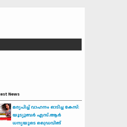
test News
മദ്യപിച്ച് വാഹനം ഓടിച്ച കേസ്:
യൂട്യൂബര്‍ എസ്.ആര്‍
ധന്യയുടെ ഡ്രൈവിങ്