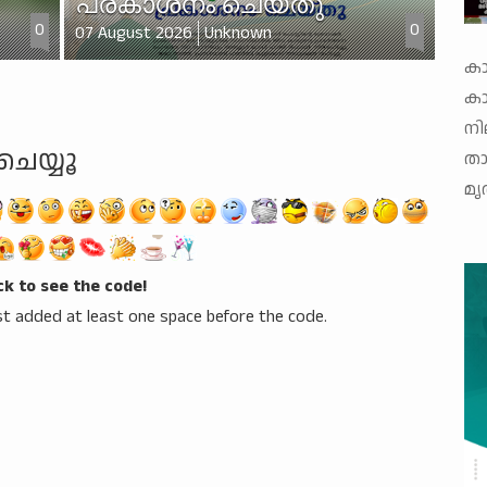
പ്രകാശനം ചെയ്തു
0
0
07 August 2026
Unknown
കാ
ക
നി
ചെയ്യൂ
താ
മൃ
ick to see the code!
t added at least one space before the code.