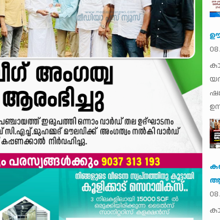
ഊഷ
08
കാ
യ
ഷമ
ഉന
ക
ആര
08
കാ