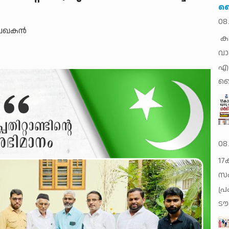
ലൈ
08
ലേഖകന്‍
കാ
വാ
എസ
ലൈ
08
17
സം
പ്
ടൗ