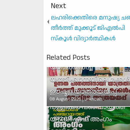
Next
ലഹരിക്കെതിരെ മനുഷ്യ ചങ
തീർത്ത് മുക്കൂട് ജിഎൽപി
സ്‌കൂൾ വിദ്യാർത്ഥികൾ
ഉന്നത പഠനത്തിനായി
Related Posts
യാത്രതിരിച്ച
യത്തീംഖാനയിലെ മക്കൾക
ഊഷ്മള യാത്രയയപ്പ്
08 August 2026
Unknown
പള്ളിക്കര പഞ്ചായത്ത്
യു.ഡി.എഫ് അംഗം