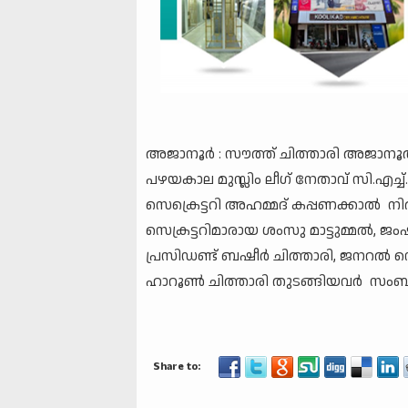
അജാനൂർ : സൗത്ത് ചിത്താരി അജാനൂർ 
പഴയകാല മുസ്ലിം ലീഗ് നേതാവ് സി.എച്
സെക്രെട്ടറി അഹമ്മദ് കപ്പണക്കാൽ നിർ
സെക്രട്ടറിമാരായ ശംസു മാട്ടുമ്മൽ, 
പ്രസിഡണ്ട്‌ ബഷീർ ചിത്താരി, ജനറൽ സെ
ഹാറൂൺ ചിത്താരി തുടങ്ങിയവർ സംബന്ധ