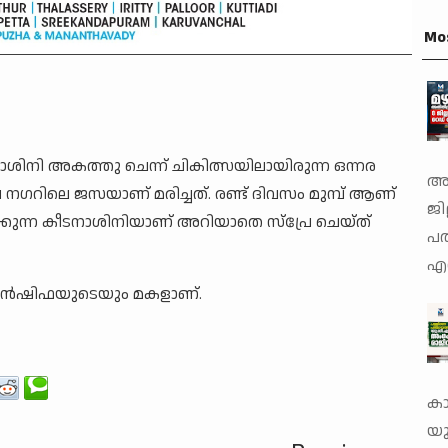
Mo
നാശിനി അകത്തു ചെന്ന് ചികിത്സയിലായിരുന്ന ഒന്നര
അത
വ നഗറിലെ ജസയാണ് മരിച്ചത്. രണ്ട് ദിവസം മുമ്പ് ആണ്
ജില
ന്ന കീടനാശിനിയാണ് അറിയാതെ സ്‌പ്രേ ചെയ്ത്
പത
എറ
അന്‍ഷിഫയുടെയും മകളാണ്.
കാ
യു