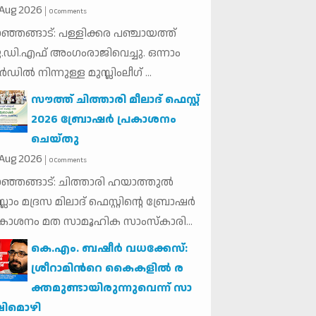
Aug
2026
0 Comments
ഞ്ഞങ്ങാട്: പള്ളിക്കര പഞ്ചായത്ത്
.ഡി.എഫ് അംഗംരാജിവെച്ചു. ഒന്നാം
്‍ഡില്‍ നിന്നുള്ള മുസ്ലിംലീഗ് ...
സൗത്ത് ചിത്താരി മീലാദ് ഫെസ്റ്റ്
2026 ബ്രോഷർ പ്രകാശനം
ചെയ്തു
Aug
2026
0 Comments
ഞ്ഞങ്ങാട്: ചിത്താരി ഹയാത്തുൽ
്ലാം മദ്രസ മിലാദ് ഫെസ്റ്റിൻ്റെ ബ്രോഷർ
രകാശനം മത സാമൂഹിക സാംസ്കാരി...
കെ.​എം. ബ​ഷീ​ർ വ​ധ​ക്കേ​സ്:
ശ്രീ​റാ​മി​ന്‍റെ കൈ​ക​ളി​ൽ ര​
ക്ത​മു​ണ്ടാ​യി​രു​ന്നു​വെ​ന്ന് സാ​
ഷി​മൊ​ഴി