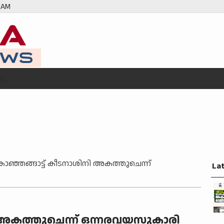
 AM
AL
കാഞ്ഞങ്ങാട്ട് കീടനാശിനി അകത്തുചെന്ന്
La
ി അകത്തുചെന്ന് ഒന്നരവയസുകാരി