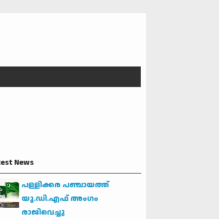
test News
പള്ളിക്കര പഞ്ചായത്ത്
യു.ഡി.എഫ് അംഗം
രാജിവെച്ചു