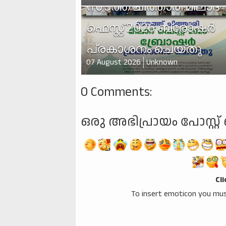
സൗത്ത് ചിത്താരി മീലാദ്
ഫെസ്റ്റ് 2026 ബ്രോഷർ
പ്രകാശനം ചെയ്തു
07 August 2026
Unknown
0 Comments:
ഒരു അഭിപ്രായം പോസ്റ്റ് 
Cl
To insert emoticon you mus