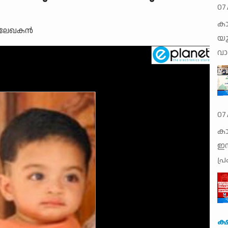
07
കാ
 ലേഖകന്‍
യു
വാര
07
കാ
ഇസ
പ്
ക്