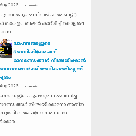
Aug
2026
0 Comments
രു​വ​ന​ന്ത​പു​രം: സി​റാ​ജ് പ​ത്രം ബ്യൂ​റോ
ഫ് കെ.​എം. ബ​ഷീ​ർ കാ​റി​ടി​ച്ച് കൊ​ല്ല​പ്പെ​
 കേ​സ...
വാഹനങ്ങളുടെ
മോഡിഫിക്കേഷന്
മാനദണ്ഡങ്ങള്‍ നിശ്ചയിക്കാന്‍
സ്ഥാനങ്ങള്‍ക്ക് അധികാരമില്ലെന്ന്
ന്ദ്രം
Aug
2026
0 Comments
ഹനങ്ങളുടെ രൂപമാറ്റം സംബന്ധിച്ച
നദണ്ഡങ്ങള്‍ നിശ്ചയിക്കാനോ അതിന്
നുമതി നല്‍കാനോ സംസ്ഥാന
‍ക്കാര...