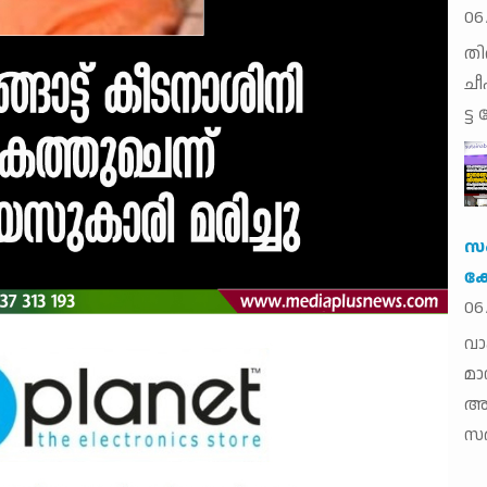
06
തി​
ചീ​
ട്ട
സം
കേ
06
വാ
മാ
അ
സര്