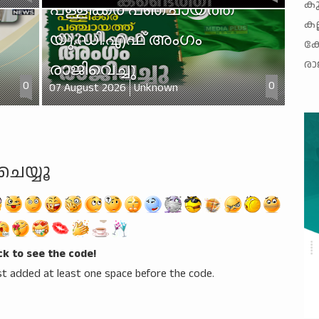
കു
പള്ളിക്കര പഞ്ചായത്ത്
കല
യു.ഡി.എഫ് അംഗം
കോ
രാ
രാജിവെച്ചു
0
0
07 August 2026
Unknown
ചെയ്യൂ
ick to see the code!
t added at least one space before the code.