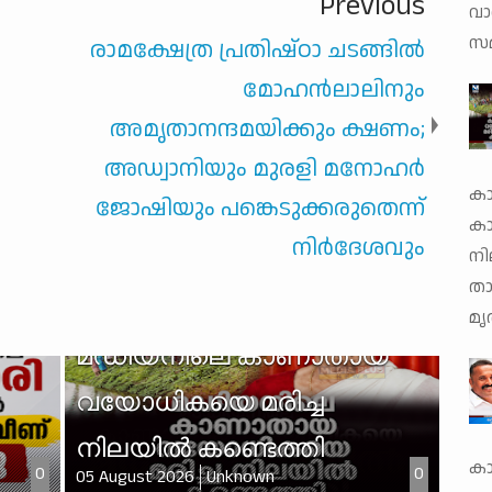
Previous
വാ
സമ
രാമക്ഷേത്ര പ്രതിഷ്ഠാ ചടങ്ങില്‍
മോഹന്‍ലാലിനും
അമൃതാനന്ദമയിക്കും ക്ഷണം;
അഡ്വാനിയും മുരളി മനോഹര്‍
കാ
ജോഷിയും പങ്കെടുക്കരുതെന്ന്
ക
നിര്‍ദേശവും
നി
താ
മൃ
മഡിയനിലെ കാണാതായ
വയോധികയെ മരിച്ച
നിലയില്‍ കണ്ടെത്തി
കാ
0
0
05 August 2026
Unknown