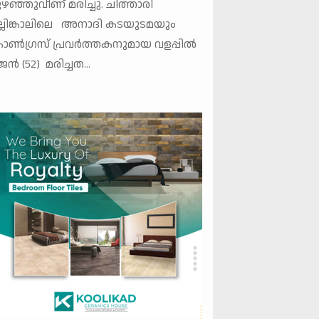
ഴഞ്ഞുവീണ് മരിച്ചു. ചിത്താരി
്ലിങ്കാലിലെ അനാദി കടയുടമയും
ൺഗ്രസ് പ്രവർത്തകനുമായ വളപ്പിൽ
ജൻ (52) മരിച്ചത...