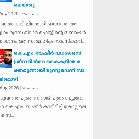
ചെയ്തു
Aug
2026
0 Comments
ഞ്ഞങ്ങാട്: ചിത്താരി ഹയാത്തുൽ
്ലാം മദ്രസ മിലാദ് ഫെസ്റ്റിൻ്റെ ബ്രോഷർ
രകാശനം മത സാമൂഹിക സാംസ്കാരി...
കെ.​എം. ബ​ഷീ​ർ വ​ധ​ക്കേ​സ്:
ശ്രീ​റാ​മി​ന്‍റെ കൈ​ക​ളി​ൽ ര​
ക്ത​മു​ണ്ടാ​യി​രു​ന്നു​വെ​ന്ന് സാ​
ഷി​മൊ​ഴി
Aug
2026
0 Comments
രു​വ​ന​ന്ത​പു​രം: സി​റാ​ജ് പ​ത്രം ബ്യൂ​റോ
ഫ് കെ.​എം. ബ​ഷീ​ർ കാ​റി​ടി​ച്ച് കൊ​ല്ല​പ്പെ​
 കേ​സ...