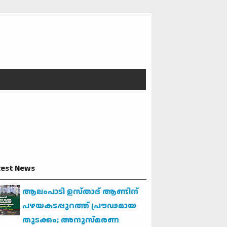
test News
ആലംപാടി ഉസ്താദ് ആണ്ടിന്
പഴയകടപ്പുറത്ത് പ്രൗഢമായ
തുടക്കം; അനുസ്മരണ