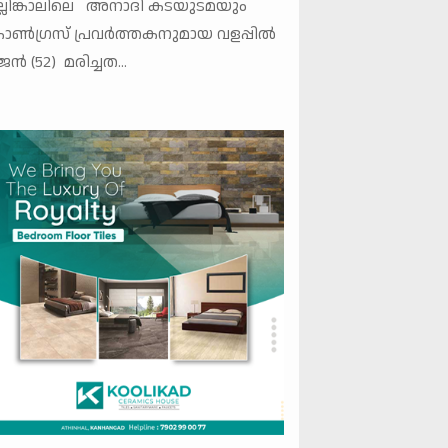
്ലിങ്കാലിലെ അനാദി കടയുടമയും
ൺഗ്രസ് പ്രവർത്തകനുമായ വളപ്പിൽ
ജൻ (52) മരിച്ചത...