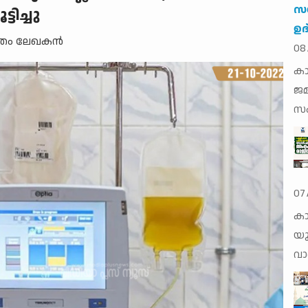
സ
ടിച്ചു
ഉദ
ന്തം ലേഖകന്‍
08
കാ
ജമ
സം
07
കാ
യു
വാര