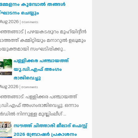
മ്മേളനം കുമ്പോൽ തങ്ങൾ
്ഘാടനം ചെയ്യും
Aug
2026
0 Comments
ഞ്ഞങ്ങാട് | പഴയകടപ്പുറം മുഹ്‌യിദ്ദീൻ
ാഅത്ത് കമ്മിറ്റിയും മനാറുൽ ഉലൂമും
യുക്തമായി സംഘടിപ്പിക്കു...
പള്ളിക്കര പഞ്ചായത്ത്
യു.ഡി.എഫ് അംഗം
രാജിവെച്ചു
Aug
2026
0 Comments
ഞ്ഞങ്ങാട്: പള്ളിക്കര പഞ്ചായത്ത്
.ഡി.എഫ് അംഗംരാജിവെച്ചു. ഒന്നാം
്‍ഡില്‍ നിന്നുള്ള മുസ്ലിംലീഗ് ...
സൗത്ത് ചിത്താരി മീലാദ് ഫെസ്റ്റ്
2026 ബ്രോഷർ പ്രകാശനം