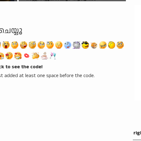
ചെയ്യൂ
ick to see the code!
t added at least one space before the code.
rig