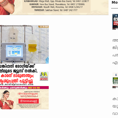
Mo
അത
ജില
പത
എറ
കാ
യു
വാ