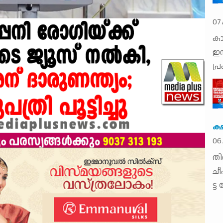
07
കാ
ഇസ
പ്
ക്
06
തി​
ചീ​
ട്ട