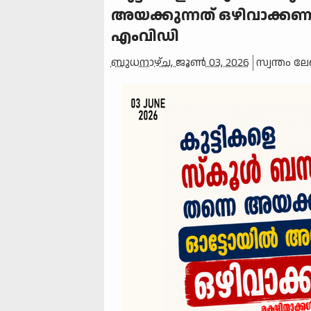
അയക്കുന്നത് ഒഴിവാക്കണം: 
എംവിഡി
ബുധനാഴ്‌ച, ജൂൺ 03, 2026
സ്വന്തം ല