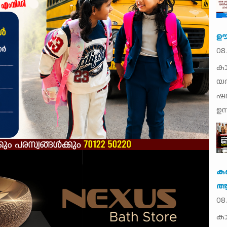
ഊഷ
08
കാ
യ
ഷമ
ഉന
ക
ആര
08
കാ