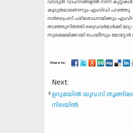
വിടരുത്. വാഹനങ്ങളില്‍ നിന്ന് കുട്ട
കൂടുതലാണെന്നും എംവിഡി പറഞ്ഞു. സ്
സര്‍പ്രൈസ് പരിശോധനയ്ക്കും എംവിഡി ഒ
തടഞ്ഞുനിര്‍ത്തി ഡ്രൈവര്‍മാര്‍ക്ക് മദ
സുരക്ഷയ്ക്കായി പൊലീസും മോട്ടോര്‍ 
Next
ഉദുമയിൽ യുവാവ് തൂങ്ങിമരി
നിലയില്‍
കാസർഗോഡ്, കുമ്പള,
മഞ്ചേശ്വരം ഉപ
ജില്ലകളിലെ സ്‌കൂളുക