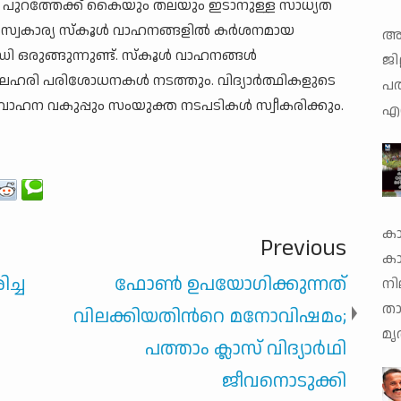
ികള്‍ പുറത്തേക്ക് കൈയും തലയും ഇടാനുള്ള സാധ്യത
വകാര്യ സ്‌കൂള്‍ വാഹനങ്ങളില്‍ കര്‍ശനമായ
അത
രുങ്ങുന്നുണ്ട്. സ്‌കൂള്‍ വാഹനങ്ങള്‍
ജില
്യ-ലഹരി പരിശോധനകള്‍ നടത്തും. വിദ്യാര്‍ത്ഥികളുടെ
പത
വാഹന വകുപ്പും സംയുക്ത നടപടികള്‍ സ്വീകരിക്കും.
എറ
കാ
Previous
ക
ച്ച
ഫോണ്‍ ഉപയോഗിക്കുന്നത്
നി
താ
വിലക്കിയതിന്‍റെ മനോവിഷമം;
മൃ
പത്താം ക്ലാസ് വിദ്യാര്‍ഥി
ജീവനൊടുക്കി
ളിൽ