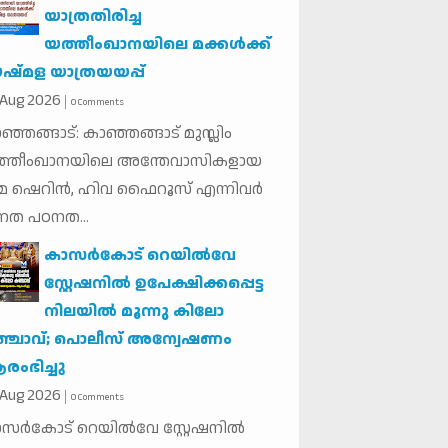
യാത്രതിരിച്ച
യത്തീംഖാനയിലെ മക്കൾക്ക്
്മള യാത്രയയപ്പ്
Aug
2026
0 Comments
ഞ്ഞങ്ങാട്: കാഞ്ഞങ്ങാട് മുസ്ലിം
ത്തീംഖാനയിലെ അന്തേവാസികളായ
 ഷെറിൻ, ഹിവ ഫൈറൂസ് എന്നിവർ
്നത പഠനത...
കാസര്‍കോട് റെയില്‍വേ
സ്റ്റേഷനില്‍ ഉപേക്ഷിക്കപ്പെട്ട
നിലയില്‍ മൂന്നു കിലോ
ഞ്ചാവ്; പൊലീസ് അന്വേഷണം
ംഭിച്ചു
Aug
2026
0 Comments
സര്‍കോട് റെയില്‍വേ സ്റ്റേഷനില്‍