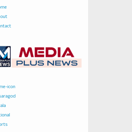
ome
bout
ntact
me-icon
saragod
ala
ional
orts