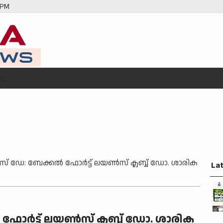
 PM
AL
സ് ഡേ: ബേക്കൽ ഫോർട്ട് ലയൺസ് ക്ലബ്ബ് ഡോ. ശാരിക
La
ഫോർട്ട് ലയൺസ് ക്ലബ്ബ് ഡോ. ശാരിക