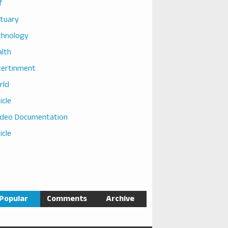
f
ituary
chnology
alth
tertinment
rld
icle
ideo Documentation
icle
Popular
Comments
Archive