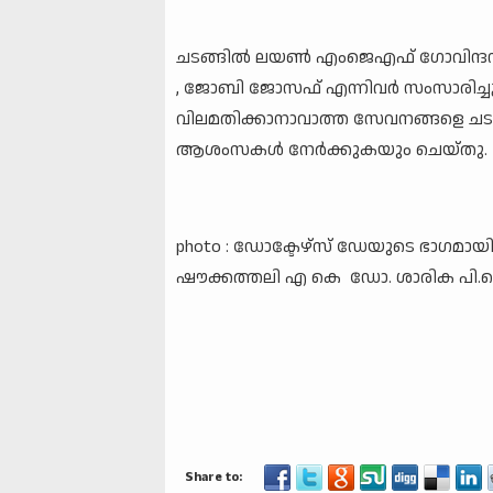
ചടങ്ങിൽ ലയൺ എംജെഎഫ് ഗോവിന്ദൻ നമ
, ജോബി ജോസഫ് എന്നിവർ സംസാരിച്ച
വിലമതിക്കാനാവാത്ത സേവനങ്ങളെ ചടങ
ആശംസകൾ നേർക്കുകയും ചെയ്തു.
photo : ഡോക്ടേഴ്സ് ഡേയുടെ ഭാഗമായി 
ഷൗക്കത്തലി എ കെ ഡോ. ശാരിക പി.യെ