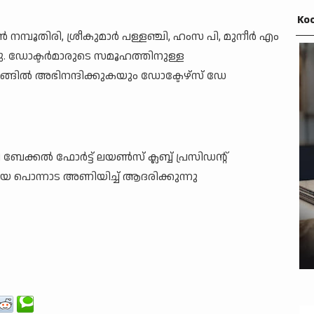
Koo
്പൂതിരി, ശ്രീകുമാർ പള്ളഞ്ചി, ഹംസ പി, മുനീർ എം
ു. ഡോക്ടർമാരുടെ സമൂഹത്തിനുള്ള
്ങിൽ അഭിനന്ദിക്കുകയും ഡോക്ടേഴ്സ് ഡേ
ബേക്കൽ ഫോർട്ട് ലയൺസ് ക്ലബ്ബ് പ്രസിഡന്റ്
 പൊന്നാട അണിയിച്ച് ആദരിക്കുന്നു