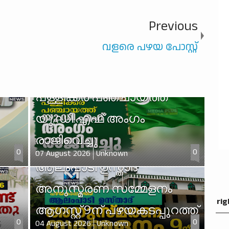
Previous
വളരെ പഴയ പോസ്റ്റ്
പള്ളിക്കര പഞ്ചായത്ത്
യു.ഡി.എഫ് അംഗം
രാജിവെച്ചു
0
0
07 August 2026
Unknown
ആലംപാടി ഉസ്താദ്
അനുസ്മരണ സമ്മേളനം
rig
ആഗസ്റ്റ് 9ന് പഴയകടപ്പുറത്ത്
0
0
04 August 2026
Unknown