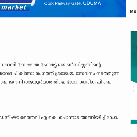
Mo
ാഗമായി ബേക്കൽ ഫോർട്ട് ലയൺസ് ക്ലബിന്റെ
േദ ചികിത്സാ രംഗത്ത് ശ്രദ്ധേയ സേവനം നടത്തുന്ന
ടറായ ജനനി ആയുർമഠത്തിലെ ഡോ. ശാരിക പി യെ
ഡന്റ് ഷൗക്കത്തലി എ കെ പൊന്നാട അണിയിച്ച് ഡോ.