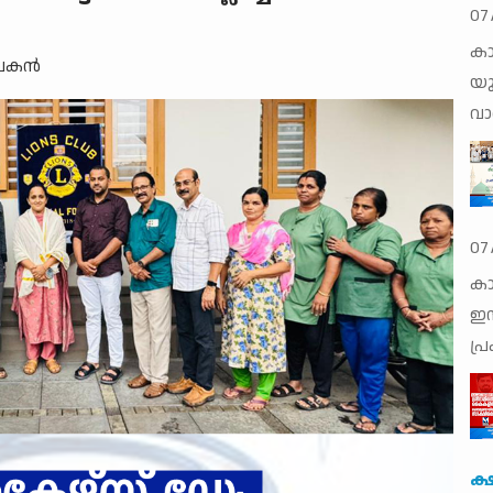
07
കാ
ഖകന്‍
യു
വാര
07
കാ
ഇസ
പ്
ക്