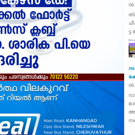
06
തി​
ചീ​
ട്ട
സം
കേ
06
വാ
മാ
അ
സര്