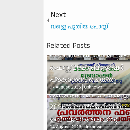
Next
വള്രെ പുതിയ പോസ്റ്റ്
Related Posts
സൗത്ത് ചിത്താരി മീലാദ്
ഫെസ്റ്റ് 2026 ബ്രോഷർ
പ്രകാശനം ചെയ്തു
മാണിക്കോത്ത് മുസ്ലിം
07 August 2026
Unknown
ജമാഅത്ത് മീലാദ് കമ്മിറ്റി
2026 പ്രവർത്തന ഫണ്ട്
ഉൽഘാടനം ചെയ്തു
04 August 2026
Unknown