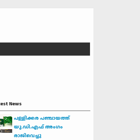
test News
പള്ളിക്കര പഞ്ചായത്ത്
യു.ഡി.എഫ് അംഗം
രാജിവെച്ചു