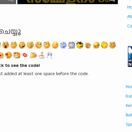
H
A
Co
ചെയ്യൂ
ick to see the code!
t added at least one space before the code.
Ho
Ka
Ker
Nat
Sp