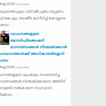
Aug
2026
0 Comments
രു​വ​ന​ന്ത​പു​രം: സി​റാ​ജ് പ​ത്രം ബ്യൂ​റോ
ഫ് കെ.​എം. ബ​ഷീ​ർ കാ​റി​ടി​ച്ച് കൊ​ല്ല​പ്പെ​
 കേ​സ...
വാഹനങ്ങളുടെ
മോഡിഫിക്കേഷന്
മാനദണ്ഡങ്ങള്‍ നിശ്ചയിക്കാന്‍
സ്ഥാനങ്ങള്‍ക്ക് അധികാരമില്ലെന്ന്
ന്ദ്രം
Aug
2026
0 Comments
ഹനങ്ങളുടെ രൂപമാറ്റം സംബന്ധിച്ച
നദണ്ഡങ്ങള്‍ നിശ്ചയിക്കാനോ അതിന്
നുമതി നല്‍കാനോ സംസ്ഥാന
‍ക്കാര...