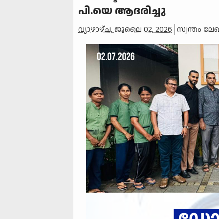
പി.യെ ആദരിച്ചു
വ്യാഴാഴ്‌ച, ജൂലൈ 02, 2026
സ്വന്തം ലേ