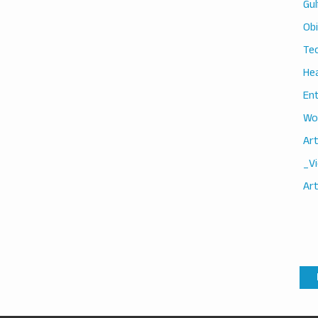
Gul
Ob
Te
He
En
Wo
Art
_V
Art