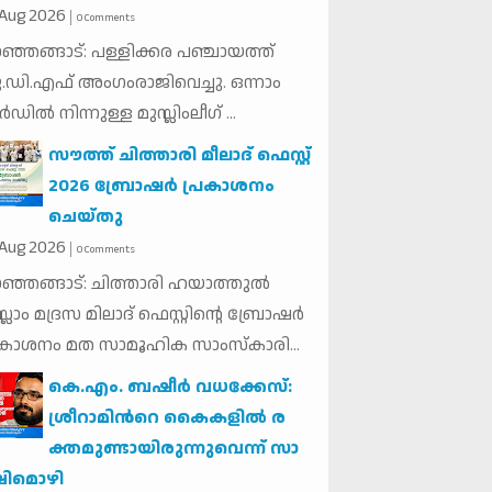
Aug
2026
0 Comments
ഞ്ഞങ്ങാട്: പള്ളിക്കര പഞ്ചായത്ത്
.ഡി.എഫ് അംഗംരാജിവെച്ചു. ഒന്നാം
്‍ഡില്‍ നിന്നുള്ള മുസ്ലിംലീഗ് ...
സൗത്ത് ചിത്താരി മീലാദ് ഫെസ്റ്റ്
2026 ബ്രോഷർ പ്രകാശനം
ചെയ്തു
Aug
2026
0 Comments
ഞ്ഞങ്ങാട്: ചിത്താരി ഹയാത്തുൽ
്ലാം മദ്രസ മിലാദ് ഫെസ്റ്റിൻ്റെ ബ്രോഷർ
രകാശനം മത സാമൂഹിക സാംസ്കാരി...
കെ.​എം. ബ​ഷീ​ർ വ​ധ​ക്കേ​സ്:
ശ്രീ​റാ​മി​ന്‍റെ കൈ​ക​ളി​ൽ ര​
ക്ത​മു​ണ്ടാ​യി​രു​ന്നു​വെ​ന്ന് സാ​
ഷി​മൊ​ഴി