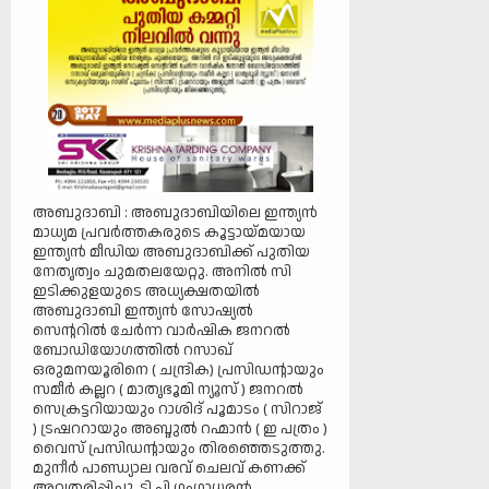
അബുദാബി : അബുദാബിയിലെ ഇന്ത്യൻ
മാധ്യമ പ്രവർത്തകരുടെ കൂട്ടായ്മയായ
ഇന്ത്യൻ മീഡിയ അബുദാബിക്ക് പുതിയ
നേതൃത്വം ചുമതലയേറ്റു. അനിൽ സി
ഇടിക്കുളയുടെ അധ്യക്ഷതയിൽ
അബുദാബി ഇന്ത്യൻ സോഷ്യൽ
സെന്ററിൽ ചേർന്ന വാർഷിക ജനറൽ
ബോഡിയോഗത്തിൽ റസാഖ്
ഒരുമനയൂരിനെ ( ചന്ദ്രിക) പ്രസിഡന്റായും
സമീര്‍ കല്ലറ ( മാതൃഭൂമി ന്യൂസ് ) ജനറൽ
സെക്രട്ടറിയായും റാശിദ് പൂമാടം ( സിറാജ്
) ട്രഷററായും അബ്ദുൽ റഹ്മാൻ ( ഇ പത്രം )
വൈസ് പ്രസിഡന്റായും തിരഞ്ഞെടുത്തു.
മുനീർ പാണ്ഡ്യാല വരവ് ചെലവ് കണക്ക്
അവതരിപ്പിച്ചു. ടി പി ഗംഗാധരൻ